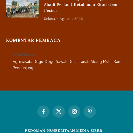
Abadi Perkuat Ketahanan Ekosistem
Pesisir
Selasa, 4 Agustus 2026
KOMENTAR PEMBACA
pada
JUNAEDI
Agrowisata Dego-Dego Sawah Desa Tanah Abang Mulai Ramai
Pengunjung
Facebook
X
Instagram
Pinterest
(Twitter)
PEDOMAN PEMBERITAAN MEDIA SIBER