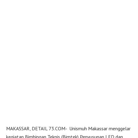
MAKASSAR, DETAIL 73.COM- Unismuh Makassar menggelar
kegiatan Bimbingan Teknis (Bimtek) Penyusunan LED dan