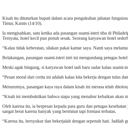
Kisah itu dituturkan bupati dalam acara pengukuhan jabatan fungsi
Timur, Kamis (14/10).
Ia mengisahkan, satu ketika ada pasangan suami-isteri tiba di Philade
Ternyata, hotel kecil pun penuh sesak. Seorang karyawan hotel sede
“Kalau tidak keberatan, silakan pakai kamar saya. Nanti saya melantai
Belakangan, pasangan suami-isteri istri ini mengundang petugas hotel
Meski agak bingung, si karyawan hotel tadi baru sadar kalau suami-ist
“Pesan moral dari cerita ini adalah kalau kita bekerja dengan tulus dan
Menurutnya, pasangan kaya raya dalam kisah ini merasa telah ditolong
“Kisah ini membuktikan bahwa siapa yang menabur kebaikan akan me
Oleh karena itu, ia berpesan kepada para guru dan petugas kesehatan
sangat berat karena banyak yang berminat tapi formasi terbatas.
“Karena itu, bersyukur dan bekerjalah dengan sepenuh hati. Jadilah 