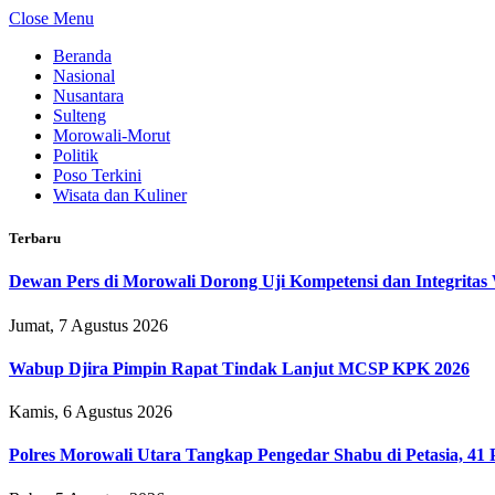
Close Menu
Beranda
Nasional
Nusantara
Sulteng
Morowali-Morut
Politik
Poso Terkini
Wisata dan Kuliner
Terbaru
Dewan Pers di Morowali Dorong Uji Kompetensi dan Integrita
Jumat, 7 Agustus 2026
Wabup Djira Pimpin Rapat Tindak Lanjut MCSP KPK 2026
Kamis, 6 Agustus 2026
Polres Morowali Utara Tangkap Pengedar Shabu di Petasia, 41 P