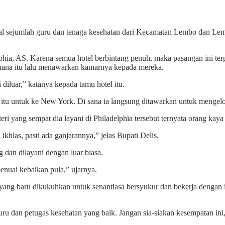
onal sejumlah guru dan tenaga kesehatan dari Kecamatan Lembo dan L
lphia, AS. Karena semua hotel berbintang penuh, maka pasangan ini terpa
rhana itu lalu menawarkan kamarnya kepada mereka.
 diluar,” katanya kepada tamu hotel itu.
 itu untuk ke New York. Di sana ia langsung ditawarkan untuk mengelola
eri yang sempat dia layani di Philadelphia tersebut ternyata orang kay
 ikhlas, pasti ada ganjarannya,” jelas Bupati Delis.
 dan dilayani dengan luar biasa.
nuai kebaikan pula,” ujarnya.
 yang baru dikukuhkan untuk senantiasa bersyukur dan bekerja dengan i
guru dan petugas kesehatan yang baik. Jangan sia-siakan kesempatan i