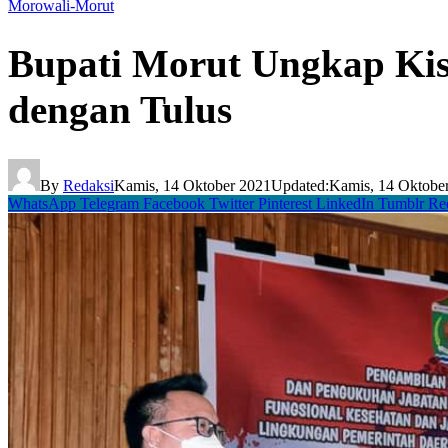
Morowali-Morut
Bupati Morut Ungkap Kis
dengan Tulus
By
Redaksi
Kamis, 14 Oktober 2021
Updated:
Kamis, 14 Oktobe
WhatsApp
Telegram
Facebook
Twitter
Pinterest
LinkedIn
Tumblr
Re