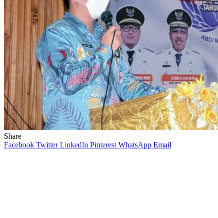
Share
Facebook
Twitter
LinkedIn
Pinterest
WhatsApp
Email