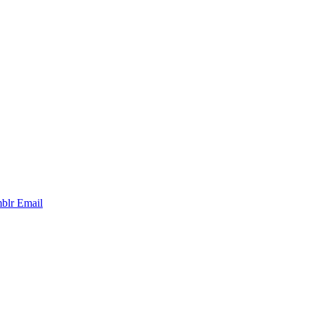
blr
Email