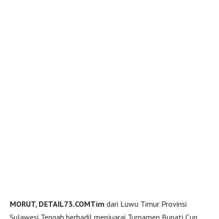
MORUT, DETAIL73.COMTim
dari Luwu Timur Provinsi
Sulawesi Tengah berhadil menjuarai Turnamen Bupati Cup