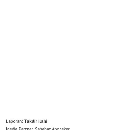
Laporan:
Takdir ilahi
Media Partner_Sahabat Apoteker