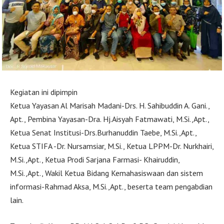
Kegiatan ini dipimpin
Ketua Yayasan Al Marisah Madani-Drs. H. Sahibuddin A. Gani.,
Apt., Pembina Yayasan-Dra. Hj.Aisyah Fatmawati, M.Si.,Apt.,
Ketua Senat Institusi-Drs.Burhanuddin Taebe, M.Si.,Apt.,
Ketua STIFA -Dr. Nursamsiar, M.Si., Ketua LPPM-Dr. Nurkhairi,
M.Si.,Apt., Ketua Prodi Sarjana Farmasi- Khairuddin,
M.Si.,Apt., Wakil Ketua Bidang Kemahasiswaan dan sistem
informasi-Rahmad Aksa, M.Si.,Apt., beserta team pengabdian
lain.