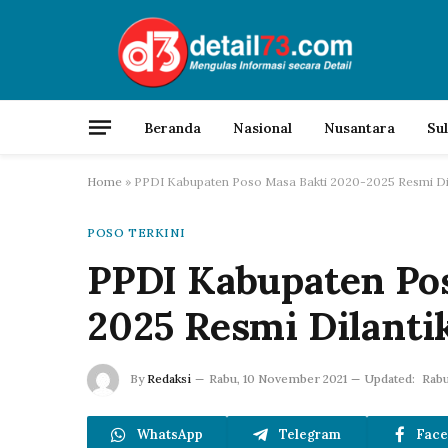
Beranda
Nasional
Nusantara
Su
Home
»
PPDI Kabupaten Poso Masa Bakti 2020-2025 Resmi Dil
POSO TERKINI
PPDI Kabupaten Po
2025 Resmi Dilanti
By
Redaksi
Rabu, 10 November 2021
Updated:
Rabu
WhatsApp
Telegram
Face