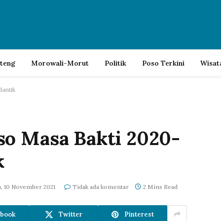
lteng
Morowali-Morut
Politik
Poso Terkini
Wisat
antik
so Masa Bakti 2020-
k
, 10 November 2021
Tidak ada komentar
2 Mins Read
book
Twitter
Pinterest