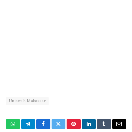
Unismuh Makassar
WhatsApp
Telegram
Facebook
Twitter
Pinterest
LinkedIn
Tumblr
Email