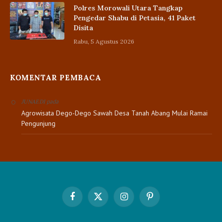
Polres Morowali Utara Tangkap
Pengedar Shabu di Petasia, 41 Paket
Disita
Rabu, 5 Agustus 2026
KOMENTAR PEMBACA
pada
JUNAEDI
Agrowisata Dego-Dego Sawah Desa Tanah Abang Mulai Ramai
Pengunjung
Facebook
X
Instagram
Pinterest
(Twitter)