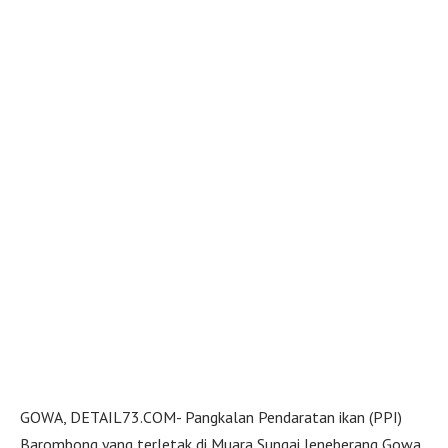
GOWA, DETAIL73.COM- Pangkalan Pendaratan ikan (PPI)
Barombong yang terletak di Muara Sungai Jeneberang Gowa