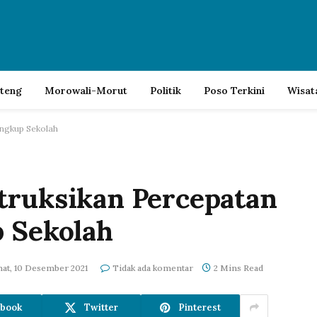
lteng
Morowali-Morut
Politik
Poso Terkini
Wisat
ingkup Sekolah
truksikan Percepatan
p Sekolah
at, 10 Desember 2021
Tidak ada komentar
2 Mins Read
book
Twitter
Pinterest