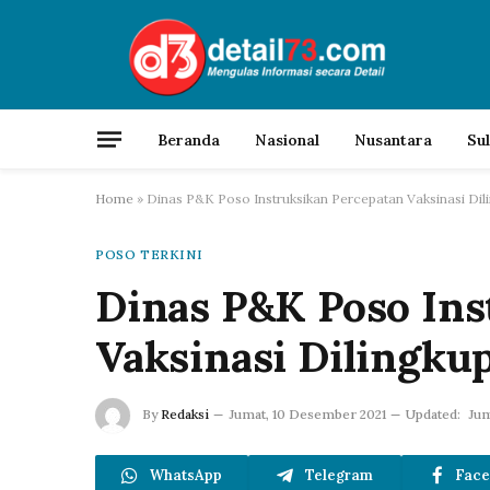
Beranda
Nasional
Nusantara
Su
Home
»
Dinas P&K Poso Instruksikan Percepatan Vaksinasi Dil
POSO TERKINI
Dinas P&K Poso Ins
Vaksinasi Dilingku
By
Redaksi
Jumat, 10 Desember 2021
Updated:
Jum
WhatsApp
Telegram
Face