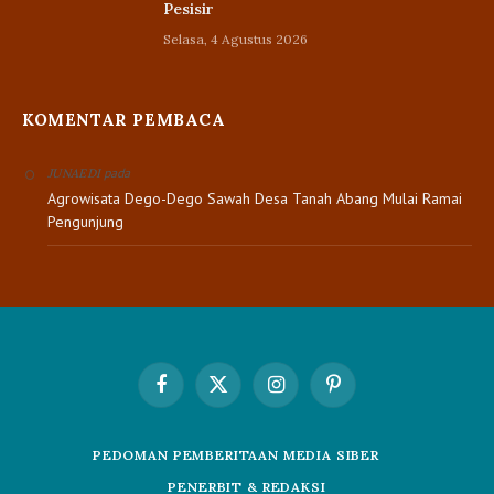
Pesisir
Selasa, 4 Agustus 2026
KOMENTAR PEMBACA
pada
JUNAEDI
Agrowisata Dego-Dego Sawah Desa Tanah Abang Mulai Ramai
Pengunjung
Facebook
X
Instagram
Pinterest
(Twitter)
PEDOMAN PEMBERITAAN MEDIA SIBER
PENERBIT & REDAKSI