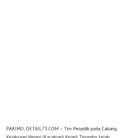
PARIMO, DETAIL73.COM – Tim Penyidik pada Cabang
Kejaksaan Negeri (Kacabjari) Kejari) Tinombo telah