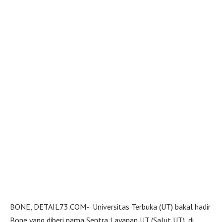
BONE, DETAIL73.COM- Universitas Terbuka (UT) bakal hadir
Bone yang diberi nama Sentra Layanan UT (Salut UT), di