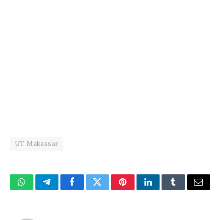
UT Makassar
WhatsApp
Telegram
Facebook
Twitter
Pinterest
LinkedIn
Tumblr
Email