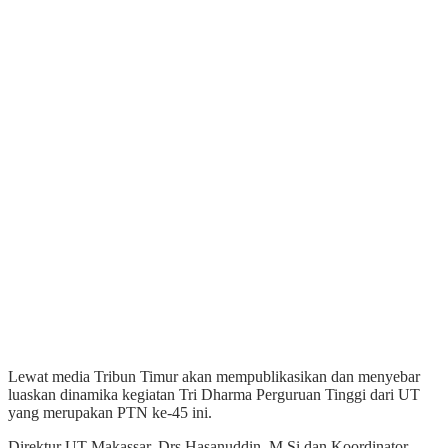
Lewat media Tribun Timur akan mempublikasikan dan menyebar
luaskan dinamika kegiatan Tri Dharma Perguruan Tinggi dari UT
yang merupakan PTN ke-45 ini.
Direktur UT Makassar, Drs.Hasanuddin, M.Si dan Koordinator