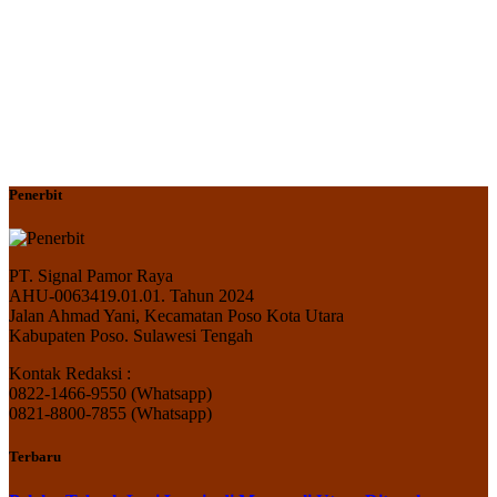
Penerbit
PT. Signal Pamor Raya
AHU-0063419.01.01. Tahun 2024
Jalan Ahmad Yani, Kecamatan Poso Kota Utara
Kabupaten Poso. Sulawesi Tengah
Kontak Redaksi :
0822-1466-9550 (Whatsapp)
0821-8800-7855 (Whatsapp)
Terbaru