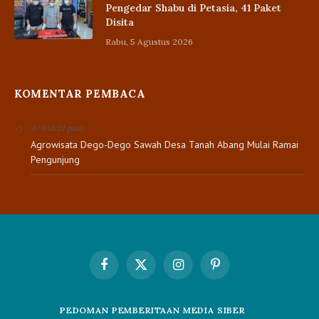
Pengedar Shabu di Petasia, 41 Paket
Disita
Rabu, 5 Agustus 2026
KOMENTAR PEMBACA
pada
JUNAEDI
Agrowisata Dego-Dego Sawah Desa Tanah Abang Mulai Ramai
Pengunjung
Facebook
X
Instagram
Pinterest
(Twitter)
PEDOMAN PEMBERITAAN MEDIA SIBER