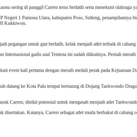
u sering di panggil Carren terus berlatih serta menekuni olahraga ya
 SMP Negeri 1 Pamona Utara, kabupaten Poso, Sulteng, penampilannya b
II Kukkiwon.
di pegangan untuk giat berlatih, kelak menjadi atlet terbaik di caban
kan Internasional gadis asal Tentena ini sudah diikutinya. Pernah me
kuti event kali pertama dengan meraih medali perak pada Kejuaraan D
h- jauh datang ke Kota Palu tempat bernaung di Dojang Taekwondo Dra
asuk Carren, dinilai potensial untuk mengasah menjadi atlet Taekwondo
tuk disertakan. Katanya, Carren sebagai atlet muda berbakat di caban