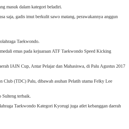
ng masuk dalam kategori beladiri.
iasa saja, gadis imut berkulit sawo matang, perawakannya anggun
g olahraga Taekwondo.
raih medali emas pada kejuaraan ATF Taekwondo Speed Kicking
aerah IAIN Cup, Antar Pelajar dan Mahasiswa, di Palu Agustus 2017
gon Club (TDC) Palu, dibawah asuhan Pelatih utama Felky Lee
 Sulteng terbaik.
g olahraga Taekwondo Kategori Kyorugi juga atlet kebanggan daerah