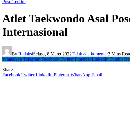
Poso Terkini
Atlet Taekwondo Asal Poso
Internasional
By
Redaksi
Selasa, 8 Maret 2022
Tidak ada komentar
3 Mins Rea
WhatsApp
Telegram
Facebook
Twitter
Pinterest
LinkedIn
Tumblr
Re
Share
Facebook
Twitter
LinkedIn
Pinterest
WhatsApp
Email