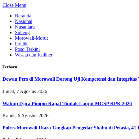
Close Menu
Beranda
Nasional
Nusantara
Sulteng
Morowali-Morut
Politik
Poso Terkini
Wisata dan Kuliner
Terbaru
Dewan Pers di Morowali Dorong Uji Kompetensi dan Integrita
Jumat, 7 Agustus 2026
Wabup Djira Pimpin Rapat Tindak Lanjut MCSP KPK 2026
Kamis, 6 Agustus 2026
Polres Morowali Utara Tangkap Pengedar Shabu di Petasia, 41 P