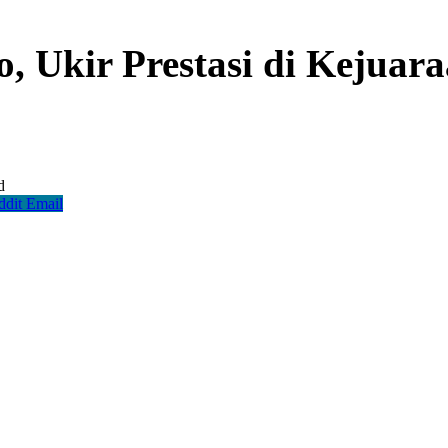
, Ukir Prestasi di Kejuar
d
ddit
Email