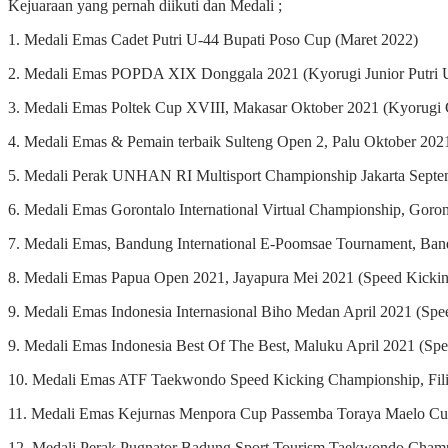
Kejuaraan yang pernah diikuti dan Medali ;
1. Medali Emas Cadet Putri U-44 Bupati Poso Cup (Maret 2022)
2. Medali Emas POPDA XIX Donggala 2021 (Kyorugi Junior Putri 
3. Medali Emas Poltek Cup XVIII, Makasar Oktober 2021 (Kyorugi 
4. Medali Emas & Pemain terbaik Sulteng Open 2, Palu Oktober 202
5. Medali Perak UNHAN RI Multisport Championship Jakarta Septem
6. Medali Emas Gorontalo International Virtual Championship, Goro
7. Medali Emas, Bandung International E-Poomsae Tournament, Band
8. Medali Emas Papua Open 2021, Jayapura Mei 2021 (Speed Kicking
9. Medali Emas Indonesia Internasional Biho Medan April 2021 (Spe
9. Medali Emas Indonesia Best Of The Best, Maluku April 2021 (Spe
10. Medali Emas ATF Taekwondo Speed Kicking Championship, Filip
11. Medali Emas Kejurnas Menpora Cup Passemba Toraya Maelo Cup 
12. Medali Perak Pugnator Badung Sport Tourism Taekwondo Champi