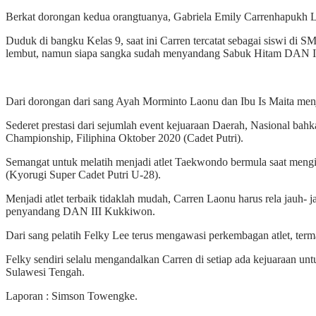
Berkat dorongan kedua orangtuanya, Gabriela Emily Carrenhapukh Laon
Duduk di bangku Kelas 9, saat ini Carren tercatat sebagai siswi di
lembut, namun siapa sangka sudah menyandang Sabuk Hitam DAN I
Dari dorongan dari sang Ayah Morminto Laonu dan Ibu Is Maita menja
Sederet prestasi dari sejumlah event kejuaraan Daerah, Nasional bah
Championship, Filiphina Oktober 2020 (Cadet Putri).
Semangat untuk melatih menjadi atlet Taekwondo bermula saat mengi
(Kyorugi Super Cadet Putri U-28).
Menjadi atlet terbaik tidaklah mudah, Carren Laonu harus rela jau
penyandang DAN III Kukkiwon.
Dari sang pelatih Felky Lee terus mengawasi perkembagan atlet, term
Felky sendiri selalu mengandalkan Carren di setiap ada kejuaraan un
Sulawesi Tengah.
Laporan : Simson Towengke.