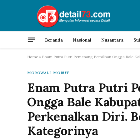
Beranda
Nasional
Nusantara
Su
Home
»
Enam Putra Putri Pemenang Pemilihan Ongga Bale Kab
MOROWALI-MORUT
Enam Putra Putri 
Ongga Bale Kabupat
Perkenalkan Diri. 
Kategorinya