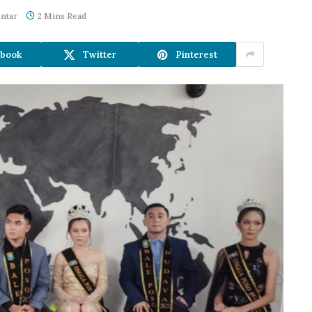
ntar
2 Mins Read
book
Twitter
Pinterest