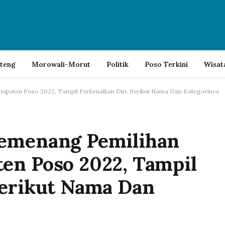
lteng
Morowali-Morut
Politik
Poso Terkini
Wisat
upaten Poso 2022, Tampil Perkenalkan Diri. Berikut Nama Dan Kategorinya
Pemenang Pemilihan
en Poso 2022, Tampil
Berikut Nama Dan