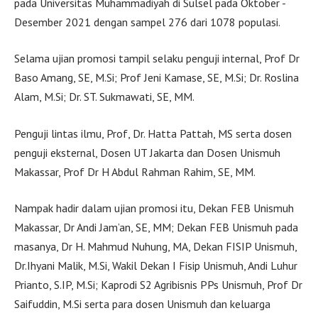
pada Universitas Muhammadiyah di Sulsel pada Oktober -
Desember 2021 dengan sampel 276 dari 1078 populasi.
Selama ujian promosi tampil selaku penguji internal, Prof Dr
Baso Amang, SE, M.Si; Prof Jeni Kamase, SE, M.Si; Dr. Roslina
Alam, M.Si; Dr. ST. Sukmawati, SE, MM.
Penguji lintas ilmu, Prof, Dr. Hatta Pattah, MS serta dosen
penguji eksternal, Dosen UT Jakarta dan Dosen Unismuh
Makassar, Prof Dr H Abdul Rahman Rahim, SE, MM.
Nampak hadir dalam ujian promosi itu, Dekan FEB Unismuh
Makassar, Dr Andi Jam’an, SE, MM; Dekan FEB Unismuh pada
masanya, Dr H. Mahmud Nuhung, MA, Dekan FISIP Unismuh,
Dr.Ihyani Malik, M.Si, Wakil Dekan I Fisip Unismuh, Andi Luhur
Prianto, S.IP, M.Si; Kaprodi S2 Agribisnis PPs Unismuh, Prof Dr
Saifuddin, M.Si serta para dosen Unismuh dan keluarga