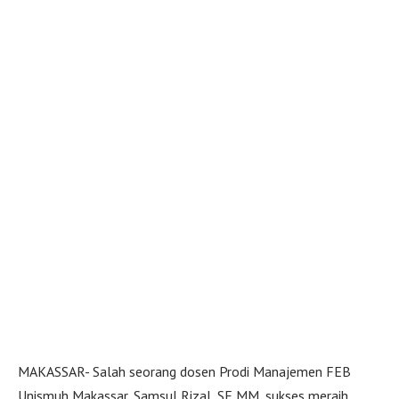
MAKASSAR- Salah seorang dosen Prodi Manajemen FEB
Unismuh Makassar, Samsul Rizal, SE MM, sukses meraih