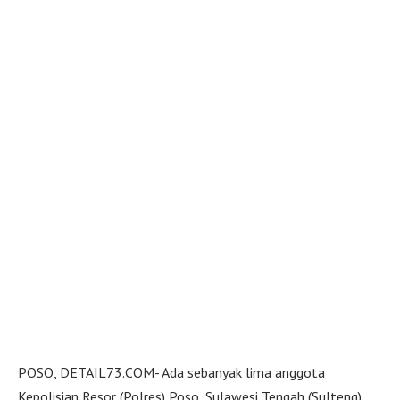
POSO, DETAIL73.COM- Ada sebanyak lima anggota
Kepolisian Resor (Polres) Poso, Sulawesi Tengah (Sulteng),