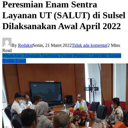
Peresmian Enam Sentra
Layanan UT (SALUT) di Sulsel
Dilaksanakan Awal April 2022
By
Redaksi
Senin, 21 Maret 2022
Tidak ada komentar
2 Mins
Read
WhatsApp
Telegram
Facebook
Twitter
Pinterest
LinkedIn
Tumblr
Reddit
Email