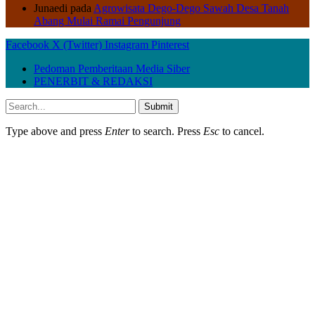
Junaedi
pada
Agrowisata Dego-Dego Sawah Desa Tanah
Abang Mulai Ramai Pengunjung
Facebook
X (Twitter)
Instagram
Pinterest
Pedoman Pemberitaan Media Siber
PENERBIT & REDAKSI
Submit
Type above and press
Enter
to search. Press
Esc
to cancel.