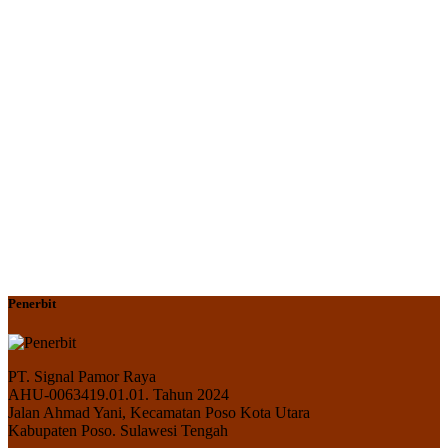
Penerbit
PT. Signal Pamor Raya
AHU-0063419.01.01. Tahun 2024
Jalan Ahmad Yani, Kecamatan Poso Kota Utara
Kabupaten Poso. Sulawesi Tengah