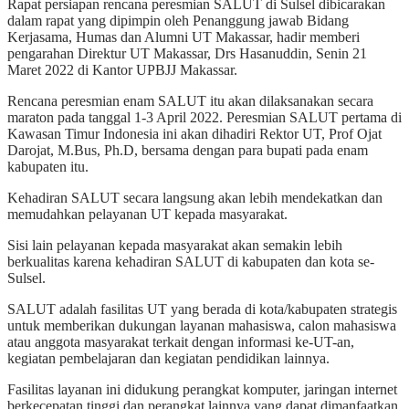
Rapat persiapan rencana peresmian SALUT di Sulsel dibicarakan
dalam rapat yang dipimpin oleh Penanggung jawab Bidang
Kerjasama, Humas dan Alumni UT Makassar, hadir memberi
pengarahan Direktur UT Makassar, Drs Hasanuddin, Senin 21
Maret 2022 di Kantor UPBJJ Makassar.
Rencana peresmian enam SALUT itu akan dilaksanakan secara
maraton pada tanggal 1-3 April 2022. Peresmian SALUT pertama di
Kawasan Timur Indonesia ini akan dihadiri Rektor UT, Prof Ojat
Darojat, M.Bus, Ph.D, bersama dengan para bupati pada enam
kabupaten itu.
Kehadiran SALUT secara langsung akan lebih mendekatkan dan
memudahkan pelayanan UT kepada masyarakat.
Sisi lain pelayanan kepada masyarakat akan semakin lebih
berkualitas karena kehadiran SALUT di kabupaten dan kota se-
Sulsel.
SALUT adalah fasilitas UT yang berada di kota/kabupaten strategis
untuk memberikan dukungan layanan mahasiswa, calon mahasiswa
atau anggota masyarakat terkait dengan informasi ke-UT-an,
kegiatan pembelajaran dan kegiatan pendidikan lainnya.
Fasilitas layanan ini didukung perangkat komputer, jaringan internet
berkecepatan tinggi dan perangkat lainnya yang dapat dimanfaatkan