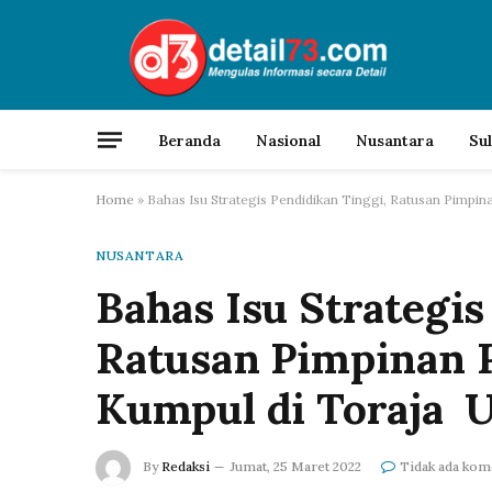
Beranda
Nasional
Nusantara
Su
Home
»
Bahas Isu Strategis Pendidikan Tinggi, Ratusan Pimpi
NUSANTARA
Bahas Isu Strategis
Ratusan Pimpinan 
Kumpul di Toraja U
By
Redaksi
Jumat, 25 Maret 2022
Tidak ada kom