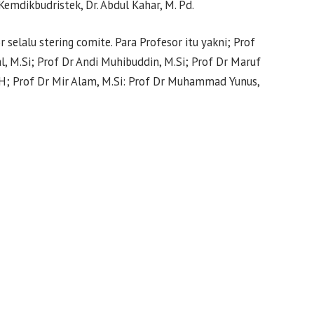
mdikbudristek, Dr. Abdul Kahar, M. Pd.
selalu stering comite. Para Profesor itu yakni; Prof
, M.Si; Prof Dr Andi Muhibuddin, M.Si; Prof Dr Maruf
MH; Prof Dr Mir Alam, M.Si: Prof Dr Muhammad Yunus,