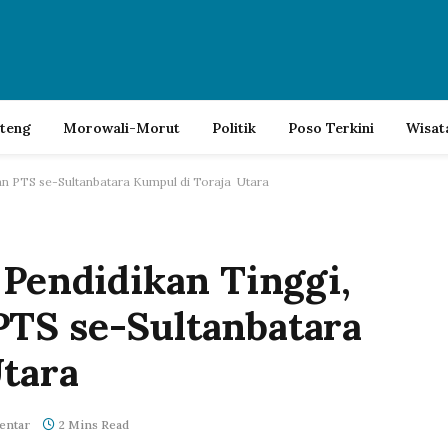
lteng
Morowali-Morut
Politik
Poso Terkini
Wisat
nan PTS se-Sultanbatara Kumpul di Toraja Utara
 Pendidikan Tinggi,
PTS se-Sultanbatara
tara
entar
2 Mins Read