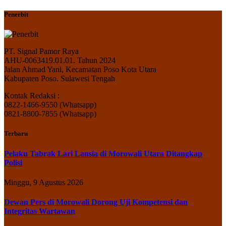
Penerbit
PT. Signal Pamor Raya
AHU-0063419.01.01. Tahun 2024
Jalan Ahmad Yani, Kecamatan Poso Kota Utara
Kabupaten Poso. Sulawesi Tengah
Kontak Redaksi :
0822-1466-9550 (Whatsapp)
0821-8800-7855 (Whatsapp)
Terbaru
Pelaku Tabrak Lari Lansia di Morowali Utara Ditangkap
Polisi
Minggu, 9 Agustus 2026
Dewan Pers di Morowali Dorong Uji Kompetensi dan
Integritas Wartawan