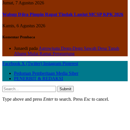
Jumat, 7 Agustus 2026
Wabup Djira Pimpin Rapat Tindak Lanjut MCSP KPK 2026
Kamis, 6 Agustus 2026
Komentar Pembaca
Junaedi
pada
Agrowisata Dego-Dego Sawah Desa Tanah
Abang Mulai Ramai Pengunjung
Facebook
X (Twitter)
Instagram
Pinterest
Pedoman Pemberitaan Media Siber
PENERBIT & REDAKSI
Submit
Type above and press
Enter
to search. Press
Esc
to cancel.