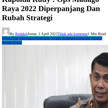
Raya 2022 Diperpanjang Dan
Rubah Strategi
By
Redaksi
Jumat, 1 April 2022
Tidak ada komentar
1 Min Read
WhatsApp
Telegram
Facebook
Twitter
Pinterest
LinkedIn
Tumblr
Reddit
Email