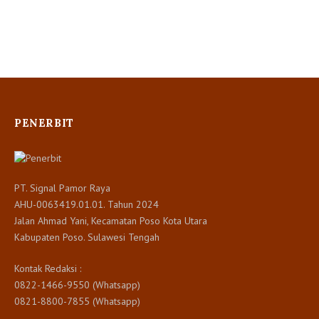
PENERBIT
PT. Signal Pamor Raya
AHU-0063419.01.01. Tahun 2024
Jalan Ahmad Yani, Kecamatan Poso Kota Utara
Kabupaten Poso. Sulawesi Tengah
Kontak Redaksi :
0822-1466-9550 (Whatsapp)
0821-8800-7855 (Whatsapp)