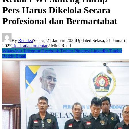
Pers Harus Dikelola Secara
Profesional dan Bermartabat
By
Redaksi
Selasa, 21 Januari 2025
Updated:
Selasa, 21 Januari
2025
Tidak ada komentar
2 Mins Read
WhatsApp
Telegram
Facebook
Twitter
Pinterest
LinkedIn
Tumblr
Reddit
Email