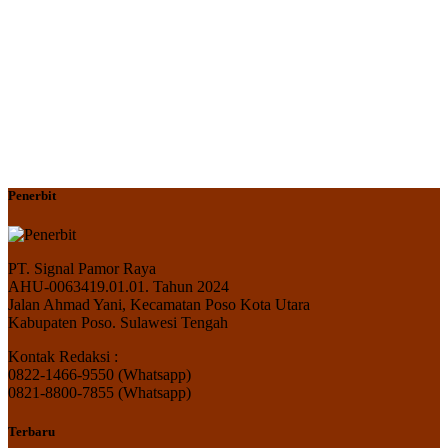
Penerbit
PT. Signal Pamor Raya
AHU-0063419.01.01. Tahun 2024
Jalan Ahmad Yani, Kecamatan Poso Kota Utara
Kabupaten Poso. Sulawesi Tengah
Kontak Redaksi :
0822-1466-9550 (Whatsapp)
0821-8800-7855 (Whatsapp)
Terbaru