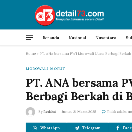
Beranda
Nasional
Nusantara
Su
Home
»
PT. ANA bersama PWI Morowali Utara Berbagi Berkah
MOROWALI-MORUT
PT. ANA bersama P
Berbagi Berkah di
By
Redaksi
Jumat, 21 Maret 2025
Tidak ada kom
WhatsApp
Telegram
Face