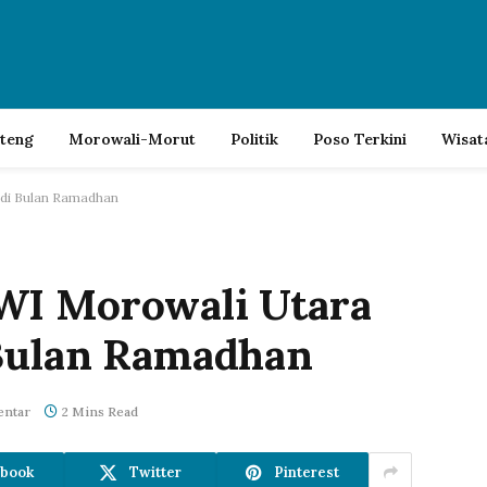
lteng
Morowali-Morut
Politik
Poso Terkini
Wisat
 di Bulan Ramadhan
WI Morowali Utara
 Bulan Ramadhan
entar
2 Mins Read
book
Twitter
Pinterest