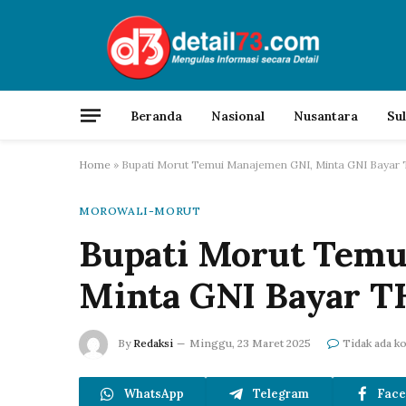
Beranda
Nasional
Nusantara
Su
Home
»
Bupati Morut Temui Manajemen GNI, Minta GNI Bayar
MOROWALI-MORUT
Bupati Morut Temu
Minta GNI Bayar T
By
Redaksi
Minggu, 23 Maret 2025
Tidak ada k
WhatsApp
Telegram
Face