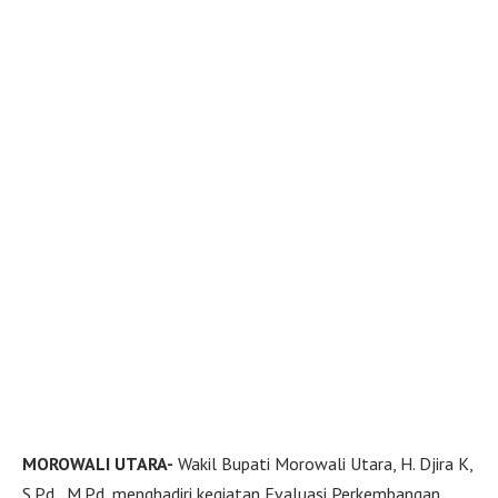
MOROWALI UTARA-
Wakil Bupati Morowali Utara, H. Djira K,
S.Pd., M.Pd, menghadiri kegiatan Evaluasi Perkembangan