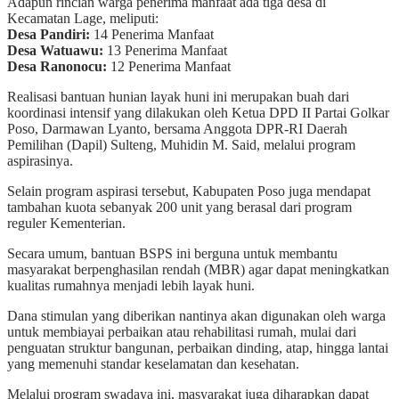
Adapun rincian warga penerima manfaat ada tiga desa di
Kecamatan Lage, meliputi:
Desa Pandiri:
14 Penerima Manfaat
Desa Watuawu:
13 Penerima Manfaat
Desa Ranonocu:
12 Penerima Manfaat
Realisasi bantuan hunian layak huni ini merupakan buah dari
koordinasi intensif yang dilakukan oleh Ketua DPD II Partai Golkar
Poso, Darmawan Lyanto, bersama Anggota DPR-RI Daerah
Pemilihan (Dapil) Sulteng, Muhidin M. Said, melalui program
aspirasinya.
Selain program aspirasi tersebut, Kabupaten Poso juga mendapat
tambahan kuota sebanyak 200 unit yang berasal dari program
reguler Kementerian.
Secara umum, bantuan BSPS ini berguna untuk membantu
masyarakat berpenghasilan rendah (MBR) agar dapat meningkatkan
kualitas rumahnya menjadi lebih layak huni.
Dana stimulan yang diberikan nantinya akan digunakan oleh warga
untuk membiayai perbaikan atau rehabilitasi rumah, mulai dari
penguatan struktur bangunan, perbaikan dinding, atap, hingga lantai
yang memenuhi standar keselamatan dan kesehatan.
Melalui program swadaya ini, masyarakat juga diharapkan dapat