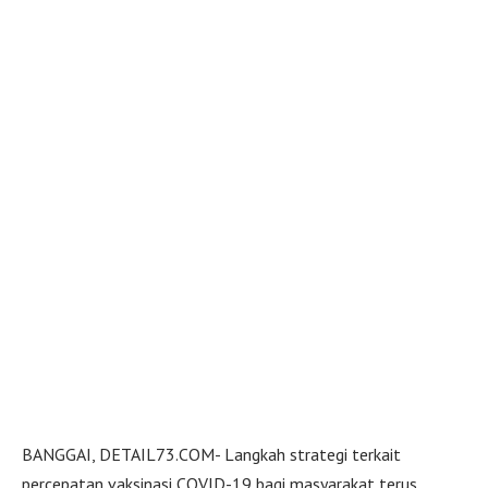
BANGGAI, DETAIL73.COM- Langkah strategi terkait
percepatan vaksinasi COVID-19 bagi masyarakat terus