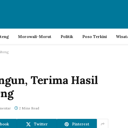
lteng
Morowali-Morut
Politik
Poso Terkini
Wisat
lteng
gun, Terima Hasil
eng
mentar
2 Mins Read
book
Twitter
Pinterest