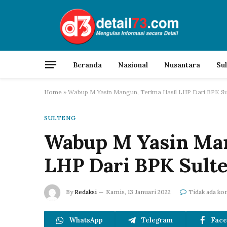
Beranda
Nasional
Nusantara
Su
Home
»
Wabup M Yasin Mangun, Terima Hasil LHP Dari BPK Su
SULTENG
Wabup M Yasin Man
LHP Dari BPK Sult
By
Redaksi
Kamis, 13 Januari 2022
Tidak ada ko
WhatsApp
Telegram
Face