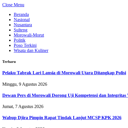
Close Menu
Beranda
Nasional
Nusantara
Sulteng
Morowali-Morut
Politik
Poso Terkini
Wisata dan Kuliner
Terbaru
Pelaku Tabrak Lari Lansia di Morowali Utara Ditangkap Polisi
Minggu, 9 Agustus 2026
Dewan Pers di Morowali Dorong Uji Kompetensi dan Integrita
Jumat, 7 Agustus 2026
Wabup Djira Pimpin Rapat Tindak Lanjut MCSP KPK 2026