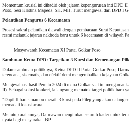
Momentum krusial ini dihadiri oleh jajaran kepengurusan inti DPD I
Poso, Sesi Kristina Mapeda, SH, MH. Turut mengawal dari DPD I G
Pelantikan Pengurus 6 Kecamatan
Prosesi sakral pelantikan diawali dengan pembacaan Surat Keputusan
resmi melantik jajaran nakhoda baru untuk 6 kecamatan di wilayah 
Musyawarah Kecamatan XI Partai Golkar Poso
Sambutan Ketua DPD: Targetkan 3 Kursi dan Kemenangan Pil
Dalam sambutan politiknya, Ketua DPD II Partai Golkar Poso, Darm
terencana, sistematis, dan efektif demi mengembalikan kejayaan Gol
Mengevaluasi hasil Pemilu 2024 di mana Golkar saat ini mengamanka
II). Sebagai solusi konkret, ia langsung mematok target politik baru y
“Dapil II harus mampu meraih 3 kursi pada Pileg yang akan datang 
memadati lokasi acara.
Menutup arahannya, Darmawan mengimbau seluruh kader untuk terus m
nyata bagi masyarakat.
BP