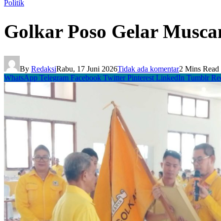
Politik
Golkar Poso Gelar Musca
By
Redaksi
Rabu, 17 Juni 2026
Tidak ada komentar
2 Mins Read
WhatsApp
Telegram
Facebook
Twitter
Pinterest
LinkedIn
Tumblr
Re