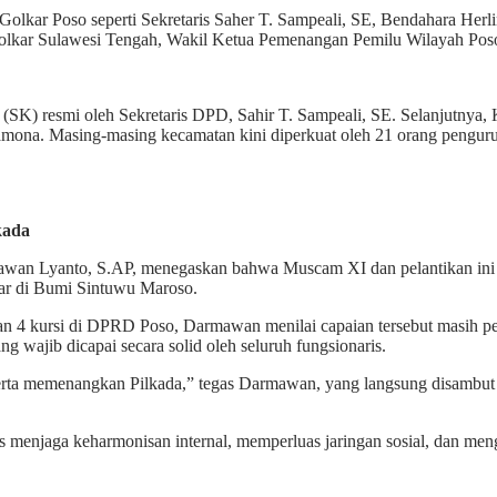
I Golkar Poso seperti Sekretaris Saher T. Sampeali, SE, Bendahara He
olkar Sulawesi Tengah, Wakil Ketua Pemenangan Pemilu Wilayah Poso
 (SK) resmi oleh Sekretaris DPD, Sahir T. Sampeali, SE. Selanjutnya
Pamona. Masing-masing kecamatan kini diperkuat oleh 21 orang penguru
kada
awan Lyanto, S.AP, menegaskan bahwa Muscam XI dan pelantikan ini 
kar di Bumi Sintuwu Maroso.
n 4 kursi di DPRD Poso, Darmawan menilai capaian tersebut masih pe
ang wajib dicapai secara solid oleh seluruh fungsionaris.
serta memenangkan Pilkada,” tegas Darmawan, yang langsung disambut 
enjaga keharmonisan internal, memperluas jaringan sosial, dan mengu