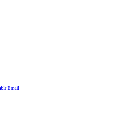
blr
Email