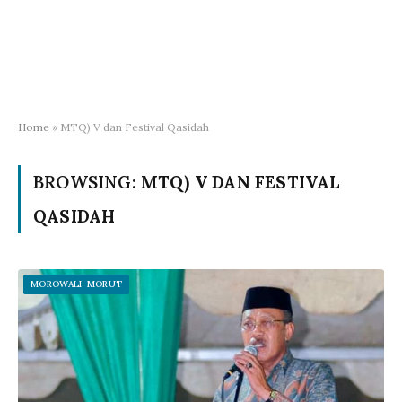
Home
»
MTQ) V dan Festival Qasidah
BROWSING:
MTQ) V DAN FESTIVAL
QASIDAH
MOROWALI-MORUT