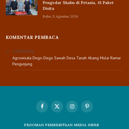
Pengedar Shabu di Petasia, 41 Paket
Disita
Rabu, 5 Agustus 2026
KOMENTAR PEMBACA
pada
JUNAEDI
Agrowisata Dego-Dego Sawah Desa Tanah Abang Mulai Ramai
Pengunjung
Facebook
X
Instagram
Pinterest
(Twitter)
PEDOMAN PEMBERITAAN MEDIA SIBER