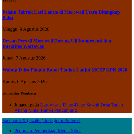
Terbaru
Pelaku Tabrak Lari Lansia di Morowali Utara Ditangkap
Polisi
Minggu, 9 Agustus 2026
Dewan Pers di Morowali Dorong Uji Kompetensi dan
Integritas Wartawan
Jumat, 7 Agustus 2026
Wabup Djira Pimpin Rapat Tindak Lanjut MCSP KPK 2026
Kamis, 6 Agustus 2026
Komentar Pembaca
Junaedi
pada
Agrowisata Dego-Dego Sawah Desa Tanah
Abang Mulai Ramai Pengunjung
Facebook
X (Twitter)
Instagram
Pinterest
Pedoman Pemberitaan Media Siber