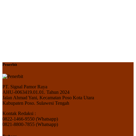
Penerbit
PT. Signal Pamor Raya
AHU-0063419.01.01. Tahun 2024
Jalan Ahmad Yani, Kecamatan Poso Kota Utara
Kabupaten Poso. Sulawesi Tengah
Kontak Redaksi :
0822-1466-9550 (Whatsapp)
0821-8800-7855 (Whatsapp)