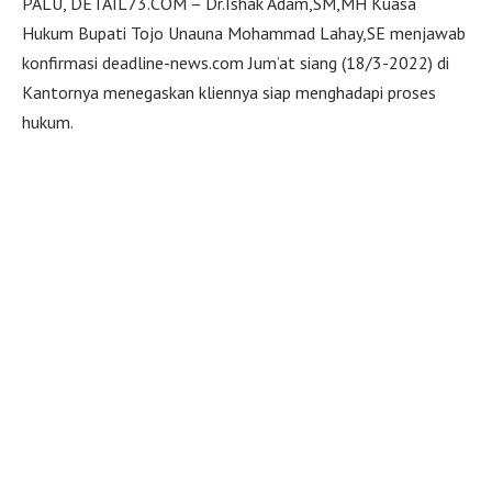
PALU, DETAIL73.COM – Dr.Ishak Adam,SM,MH Kuasa
Hukum Bupati Tojo Unauna Mohammad Lahay,SE menjawab
konfirmasi deadline-news.com Jum’at siang (18/3-2022) di
Kantornya menegaskan kliennya siap menghadapi proses
hukum.