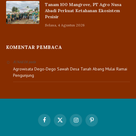
Tanam 100 Mangrove, PT Agro Nusa
Abadi Perkuat Ketahanan Ekosistem
Pesisir
Selasa, 4 Agustus 2026
KOMENTAR PEMBACA
pada
JUNAEDI
Agrowisata Dego-Dego Sawah Desa Tanah Abang Mulai Ramai
Pengunjung
Facebook
X
Instagram
Pinterest
(Twitter)