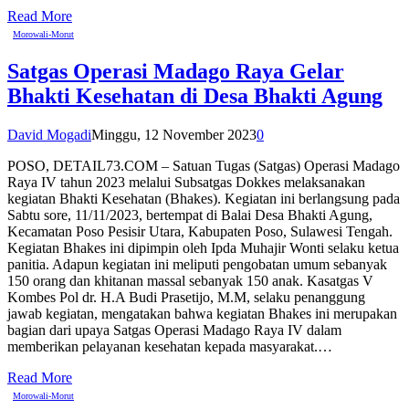
Read More
Morowali-Morut
Satgas Operasi Madago Raya Gelar
Bhakti Kesehatan di Desa Bhakti Agung
David Mogadi
Minggu, 12 November 2023
0
POSO, DETAIL73.COM – Satuan Tugas (Satgas) Operasi Madago
Raya IV tahun 2023 melalui Subsatgas Dokkes melaksanakan
kegiatan Bhakti Kesehatan (Bhakes). Kegiatan ini berlangsung pada
Sabtu sore, 11/11/2023, bertempat di Balai Desa Bhakti Agung,
Kecamatan Poso Pesisir Utara, Kabupaten Poso, Sulawesi Tengah.
Kegiatan Bhakes ini dipimpin oleh Ipda Muhajir Wonti selaku ketua
panitia. Adapun kegiatan ini meliputi pengobatan umum sebanyak
150 orang dan khitanan massal sebanyak 150 anak. Kasatgas V
Kombes Pol dr. H.A Budi Prasetijo, M.M, selaku penanggung
jawab kegiatan, mengatakan bahwa kegiatan Bhakes ini merupakan
bagian dari upaya Satgas Operasi Madago Raya IV dalam
memberikan pelayanan kesehatan kepada masyarakat.…
Read More
Morowali-Morut