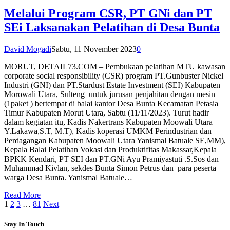
Melalui Program CSR, PT GNi dan PT
SEi Laksanakan Pelatihan di Desa Bunta
David Mogadi
Sabtu, 11 November 2023
0
MORUT, DETAIL73.COM – Pembukaan pelatihan MTU kawasan
corporate social responsibility (CSR) program PT.Gunbuster Nickel
Industri (GNI) dan PT.Stardust Estate Investment (SEI) Kabupaten
Morowali Utara, Sulteng untuk jurusan penjahitan dengan mesin
(1paket ) bertempat di balai kantor Desa Bunta Kecamatan Petasia
Timur Kabupaten Morut Utara, Sabtu (11/11/2023). Turut hadir
dalam kegiatan itu, Kadis Nakertrans Kabupaten Moowali Utara
Y.Lakawa,S.T, M.T), Kadis koperasi UMKM Perindustrian dan
Perdagangan Kabupaten Moowali Utara Yanismal Batuale SE,MM),
Kepala Balai Pelatihan Vokasi dan Produktifitas Makassar,Kepala
BPKK Kendari, PT SEI dan PT.GNi Ayu Pramiyastuti .S.Sos dan
Muhammad Kivlan, sekdes Bunta Simon Petrus dan para peserta
warga Desa Bunta. Yanismal Batuale…
Read More
1
2
3
…
81
Next
Stay In Touch