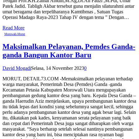
Tengah Prof.KH.Zainal Abidin,M.Ag,Dr.Ali Fauzi ,M.Pdi, Umar
Patek Jadid. Tabligh Akbar tersebut guna menjalin silaturahmi antar
umat beragama dan terpeliharanya Kamtibmas , Satuan Tugas
Operasi Madago Raya-2023 Tahap IV dengan tema ” Dengan…
Read More
Morowali-Morut
Maksimalkan Pelayanan, Pemdes Ganda-
ganda Bangun Kantor Baru
David Mogadi
Selasa, 14 November 2023
0
MORUT, DETAIL73.COM -Memaksimalkan pelayanan terhadap
warga masyarakat, Pemerintah Desa (Pemdes) Ganda -ganda
Kecamatan Petasia Kabupaten Morowali Utara mengupayakan
pembangunan gedung kantor desa yang baru. Kepala Desa Ganda –
ganda Haerudin Aziz menjelaskan, upaya pembangunan kantor desa
itu tidak lepas dari kondisi yang sebelumnya sangat kecil, sehingga
perlu adanya pembangunan kantor desa yang agak besar lagi. Selain
itu, dikatakan pak kades, kenyamanan serata pelayanan yang baik
dan cepat dari Pemerintah Desa juga sangat diharapkan oleh warga
masyarakat. “Saya berharap setelah selesai nantinya pembangunan
kantor desa yang baru ini, bisa menciptakan rasa nyaman bagi