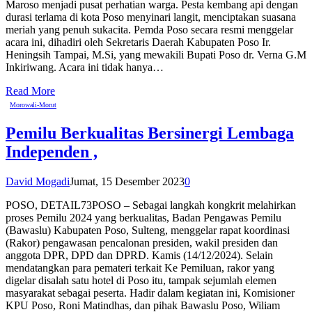
Maroso menjadi pusat perhatian warga. Pesta kembang api dengan
durasi terlama di kota Poso menyinari langit, menciptakan suasana
meriah yang penuh sukacita. Pemda Poso secara resmi menggelar
acara ini, dihadiri oleh Sekretaris Daerah Kabupaten Poso Ir.
Heningsih Tampai, M.Si, yang mewakili Bupati Poso dr. Verna G.M
Inkiriwang. Acara ini tidak hanya…
Read More
Morowali-Morut
Pemilu Berkualitas Bersinergi Lembaga
Independen ,
David Mogadi
Jumat, 15 Desember 2023
0
POSO, DETAIL73POSO – Sebagai langkah kongkrit melahirkan
proses Pemilu 2024 yang berkualitas, Badan Pengawas Pemilu
(Bawaslu) Kabupaten Poso, Sulteng, menggelar rapat koordinasi
(Rakor) pengawasan pencalonan presiden, wakil presiden dan
anggota DPR, DPD dan DPRD. Kamis (14/12/2024). Selain
mendatangkan para pemateri terkait Ke Pemiluan, rakor yang
digelar disalah satu hotel di Poso itu, tampak sejumlah elemen
masyarakat sebagai peserta. Hadir dalam kegiatan ini, Komisioner
KPU Poso, Roni Matindhas, dan pihak Bawaslu Poso, Wiliam