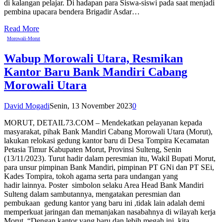
di kalangan pelajar. Di hadapan para Siswa-siswi pada saat menjadi
pembina upacara bendera Brigadir Asdar…
Read More
Morowali-Morut
Wabup Morowali Utara, Resmikan
Kantor Baru Bank Mandiri Cabang
Morowali Utara
David Mogadi
Senin, 13 November 2023
0
MORUT, DETAIL73.COM – Mendekatkan pelayanan kepada
masyarakat, pihak Bank Mandiri Cabang Morowali Utara (Morut),
lakukan relokasi gedung kantor baru di Desa Tompira Kecamatan
Petasia Timur Kabupaten Morut, Provinsi Sulteng, Senin
(13/11/2023). Turut hadir dalam peresmian itu, Wakil Bupati Morut,
para unsur pimpinan Bank Mandiri, pimpinan PT GNi dan PT SEi,
Kades Tompira, tokoh agama serta para undangan yang
hadir lainnya. Poster simbolon selaku Area Head Bank Mandiri
Sulteng dalam sambutannya, mengatakan peresmian dan
pembukaan gedung kantor yang baru ini ,tidak lain adalah demi
memperkuat jaringan dan memanjakan nasabahnya di wilayah kerja
Morut. “Dengan kantor yang baru dan lebih megah ini, kita