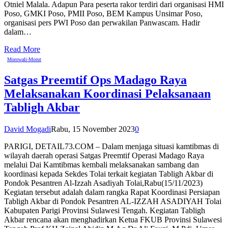
Otniel Malala. Adapun Para peserta rakor terdiri dari organisasi HMI
Poso, GMKI Poso, PMII Poso, BEM Kampus Unsimar Poso,
organisasi pers PWI Poso dan perwakilan Panwascam. Hadir
dalam…
Read More
Morowali-Morut
Satgas Preemtif Ops Madago Raya
Melaksanakan Koordinasi Pelaksanaan
Tabligh Akbar
David Mogadi
Rabu, 15 November 2023
0
PARIGI, DETAIL73.COM – Dalam menjaga situasi kamtibmas di
wilayah daerah operasi Satgas Preemtif Operasi Madago Raya
melalui Dai Kamtibmas kembali melaksanakan sambang dan
koordinasi kepada Sekdes Tolai terkait kegiatan Tabligh Akbar di
Pondok Pesantren Al-Izzah Asadiyah Tolai,Rabu(15/11/2023)
Kegiatan tersebut adalah dalam rangka Rapat Koordinasi Persiapan
Tabligh Akbar di Pondok Pesantren AL-IZZAH ASADIYAH Tolai
Kabupaten Parigi Provinsi Sulawesi Tengah. Kegiatan Tabligh
Akbar rencana akan menghadirkan Ketua FKUB Provinsi Sulawesi