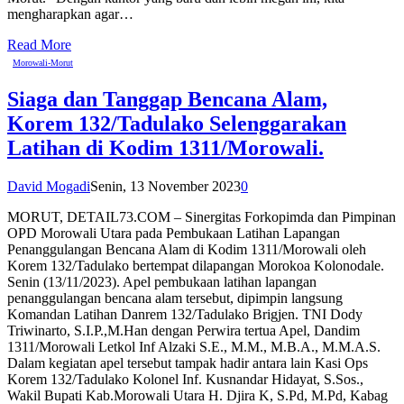
mengharapkan agar…
Read More
Morowali-Morut
Siaga dan Tanggap Bencana Alam,
Korem 132/Tadulako Selenggarakan
Latihan di Kodim 1311/Morowali.
David Mogadi
Senin, 13 November 2023
0
MORUT, DETAIL73.COM – Sinergitas Forkopimda dan Pimpinan
OPD Morowali Utara pada Pembukaan Latihan Lapangan
Penanggulangan Bencana Alam di Kodim 1311/Morowali oleh
Korem 132/Tadulako bertempat dilapangan Morokoa Kolonodale.
Senin (13/11/2023). Apel pembukaan latihan lapangan
penanggulangan bencana alam tersebut, dipimpin langsung
Komandan Latihan Danrem 132/Tadulako Brigjen. TNI Dody
Triwinarto, S.I.P.,M.Han dengan Perwira tertua Apel, Dandim
1311/Morowali Letkol Inf Alzaki S.E., M.M., M.B.A., M.M.A.S.
Dalam kegiatan apel tersebut tampak hadir antara lain Kasi Ops
Korem 132/Tadulako Kolonel Inf. Kusnandar Hidayat, S.Sos.,
Wakil Bupati Kab.Morowali Utara H. Djira K, S.Pd, M.Pd, Kabag